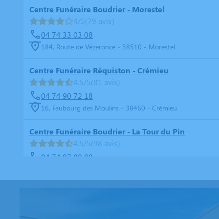
Centre Funéraire Boudrier - Morestel
4/5
(79 avis)
04 74 33 03 08
184, Route de Vézeronce - 38510 - Morestel
Centre Funéraire Réquiston - Crémieu
4.5/5
(81 avis)
04 74 90 72 18
16, Faubourg des Moulins - 38460 - Crémieu
Centre Funéraire Boudrier - La Tour du Pin
4.5/5
(98 avis)
04 74 97 80 80
16, Rue Jean Ferrand - 38110 - La Tour-du-Pin
Centre Funéraire Boudrier - La Verpillère
4.8/5
(98 avis)
04 81 61 04 20