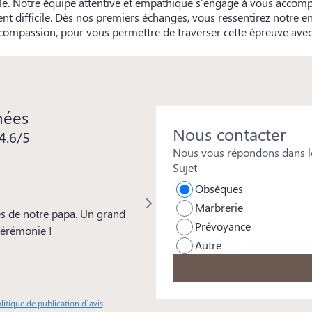
lle. Notre équipe attentive et empathique s'engage à vous accom
t difficile. Dès nos premiers échanges, vous ressentirez notre 
compassion, pour vous permettre de traverser cette épreuve avec s
nées
Nous contacter
4.6/5
Nous vous répondons dans le
Sujet
Isabelle REYMOND
Obsèques
Marbrerie
s de notre papa. Un grand
Merci à toute l'équipe pour votre 
Prévoyance
 cérémonie !
beaucoup à Mickaël pour les soins
Autre
particulière aussi à Frédéric d'Ora
remarquée par tous et pour sa genti
professionnalisme.
litique de publication d’avis
.