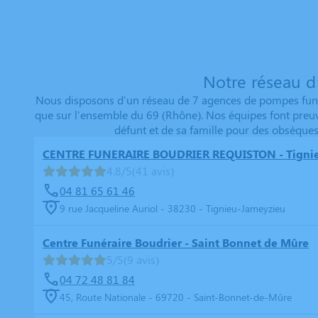
Notre réseau d
Nous disposons d'un réseau de 7 agences de pompes funèb
que sur l'ensemble du 69 (Rhône). Nos équipes font preu
défunt et de sa famille pour des obsèques
CENTRE FUNERAIRE BOUDRIER REQUISTON - Tigni
4.8/5
(41 avis)
04 81 65 61 46
9 rue Jacqueline Auriol - 38230 - Tignieu-Jameyzieu
Centre Funéraire Boudrier - Saint Bonnet de Mûre
5/5
(9 avis)
04 72 48 81 84
45, Route Nationale - 69720 - Saint-Bonnet-de-Mûre