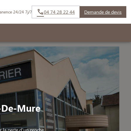
04 74 28 22 44
Demande de devis
anence 24/24 7j/7
t-De-Mure
la perte d’un proche.