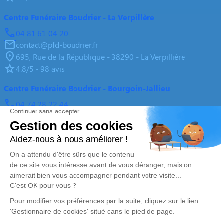
Centre Funéraire Boudrier - La Verpillère
04 81 61 04 20
contact@pfd-boudrier.fr
695, Rue de la République - 38290 - La Verpillière
4.8/5 - 98 avis
Centre Funéraire Boudrier - Bourgoin-Jallieu
04 74 28 22 44
contact@pfd-boudrier.fr
31, Rue Lavoisier - 38300 - Bourgoin-Jallieu
4.6/5 - 442 avis
Nos Services
Liens utiles
Organiser des obsèques
Avis de décès
Monuments funéraires
Demande de rendez-vous en
agence
Services aux familles
Nos réseaux sociaux