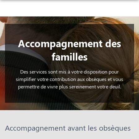
NOS SERVICES
NOS AGENCES
ORGANISER DES OBSÈQUES
CHAMBRES FUNERAIRES
Accompagnement des
BOURGOIN-JALLIEU
PRÉVOIR SES OBSÈQUES
SALLES DE CÉRÉMONIE ET DE CONVIVIALITÉ
familles
BOURGOIN-JALLIEU
MORESTEL
MONUMENTS FUNÉRAIRES
ESPACES HOMMAGES
MORESTEL
LA VERPILLIÈRE
SERVICES AUX FAMILLES
Des services sont mis à votre disposition pour
simplifier votre contribution aux obsèques et vous
LA VERPILLIÈRE
CRÉMIEU
permettre de vivre plus sereinement votre deuil.
CRÉMIEU
LA TOUR-DU-PIN
LA TOUR-DU-PIN
SAINT-BONNET-DE-MÛRE
Accompagnement avant les obsèques
TIGNIEU-JAMEYZIEU
TIGNIEU-JAMEYZIEU