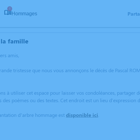
2
Part
Hommages
la famille
hers amis,
rande tristesse que nous vous annonçons le décès de Pascal ROM
ns à utiliser cet espace pour laisser vos condoléances, partager
s des poèmes ou des textes. Cet endroit est un lieu d'expressio
lantation d’arbre hommage est
disponible ici
.