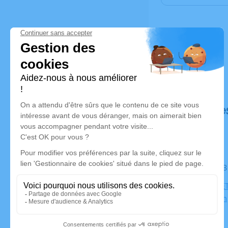
Déroulé de
Le mardi 0
PARC CIMET
69500 Bron