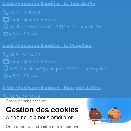
Centre Funéraire Boudrier - La Tour du Pin
04 74 97 80 80
contact@pfd-boudrier.fr
16, Rue Jean Ferrand - 38110 - La Tour-du-Pin
4.5/5 - 98 avis
Centre Funéraire Boudrier - La Verpillère
04 81 61 04 20
contact@pfd-boudrier.fr
695, Rue de la République - 38290 - La Verpillière
4.8/5 - 98 avis
Centre Funéraire Boudrier - Bourgoin-Jallieu
04 74 28 22 44
contact@pfd-boudrier.fr
31, Rue Lavoisier - 38300 - Bourgoin-Jallieu
4.6/5 - 442 avis
Nos Services
Liens utiles
Organiser des obsèques
Avis de décès