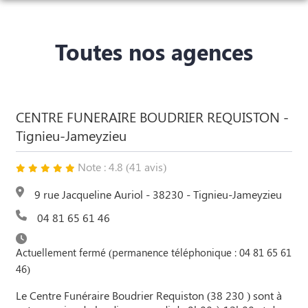
NOS SERVICES
Toutes nos agences
NOS AGENCES
ORGANISER DES OBSÈQUES
CHAMBRES FUNERAIRES
BOURGOIN-JALLIEU
PRÉVOIR SES OBSÈQUES
CENTRE FUNERAIRE BOUDRIER REQUISTON -
SALLES DE CÉRÉMONIE ET DE CONVIVIALITÉ
BOURGOIN-JALLIEU
MORESTEL
MONUMENTS FUNÉRAIRES
Tignieu-Jameyzieu
ESPACES HOMMAGES
MORESTEL
LA VERPILLIÈRE
SERVICES AUX FAMILLES
Note : 4.8 (41 avis)
LA VERPILLIÈRE
CRÉMIEU
9 rue Jacqueline Auriol - 38230 - Tignieu-Jameyzieu
04 81 65 61 46
CRÉMIEU
LA TOUR-DU-PIN
LA TOUR-DU-PIN
Actuellement fermé (permanence téléphonique : 04 81 65 61
SAINT-BONNET-DE-MÛRE
46)
TIGNIEU-JAMEYZIEU
TIGNIEU-JAMEYZIEU
Le Centre Funéraire Boudrier Requiston (38 230 ) sont à