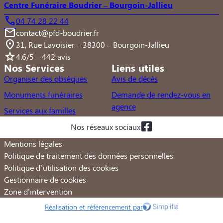
Centre Funéraire Boudrier – Bourgoin-Jallieu
04 74 28 22 44
contact@pfd-boudrier.fr
31, Rue Lavoisier – 38300 – Bourgoin-Jallieu
4.6/5 – 442 avis
Nos Services
Liens utiles
Organiser des obsèques
Avis de décès
Monuments funéraires
Demande de rendez-vous en
agence
Services aux familles
Nos réseaux sociaux
Mentions légales
Politique de traitement des données personnelles
Politique d’utilisation des cookies
Gestionnaire de cookies
Zone d'intervention
Réalisation et référencement par