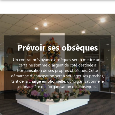
Aller
au
NOS SERVICES
contenu
NOS AGENCES
ORGANISER DES OBSÈQUES
CHAMBRES FUNERAIRES
BOURGOIN-JALLIEU
PRÉVOIR SES OBSÈQUES
SALLES DE CÉRÉMONIE ET DE CONVIVIALITÉ
Prévoir ses obsèques
BOURGOIN-JALLIEU
MORESTEL
MONUMENTS FUNÉRAIRES
ESPACES HOMMAGES
MORESTEL
LA VERPILLIÈRE
SERVICES AUX FAMILLES
Un contrat prévoyance obsèques sert à mettre une
certaine somme d’argent de côté destinée à
LA VERPILLIÈRE
CRÉMIEU
l’organisation de ses propres obsèques. Cette
démarche d’anticipation sert à soulager ses proches,
tant de la charge émotionnelle, qu’organisationnelle
CRÉMIEU
LA TOUR-DU-PIN
et financière de l’organisation des obsèques.
LA TOUR-DU-PIN
SAINT-BONNET-DE-MÛRE
TIGNIEU-JAMEYZIEU
TIGNIEU-JAMEYZIEU