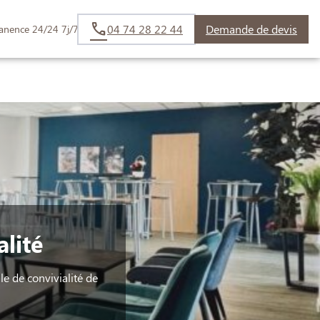
04 74 28 22 44
Demande de devis
anence 24/24 7j/7
lité
le de convivialité de