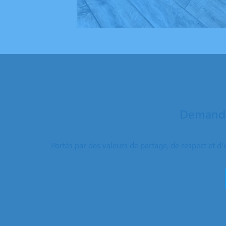
Demande
Portés par des valeurs de partage, de respect et d’