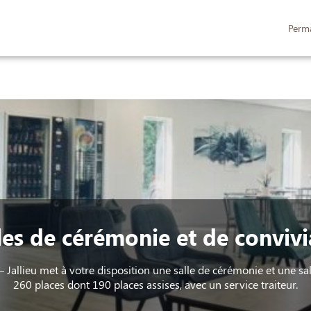
Perm
LLES DE CÉRÉMONIE ET DE CONVIVIALITÉ
ESPACES HOMMAGES
les de cérémonie et de convivia
Jallieu met à votre disposition une salle de cérémonie et une sal
260 places dont 190 places assises, avec un service traiteur.​