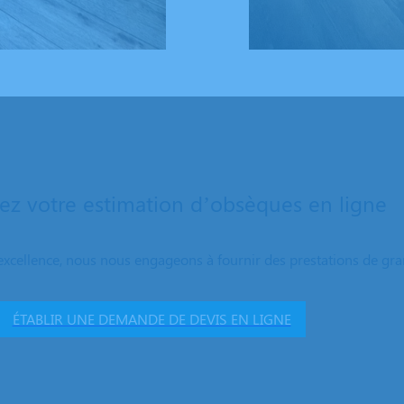
z votre estimation d’obsèques en ligne
excellence, nous nous engageons à fournir des prestations de grand
ÉTABLIR UNE DEMANDE DE DEVIS EN LIGNE