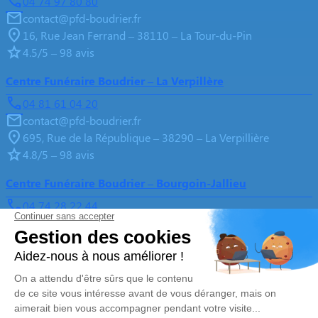
04 74 97 80 80
contact@pfd-boudrier.fr
16, Rue Jean Ferrand – 38110 – La Tour-du-Pin
4.5/5 – 98 avis
Centre Funéraire Boudrier – La Verpillère
04 81 61 04 20
contact@pfd-boudrier.fr
695, Rue de la République – 38290 – La Verpillière
4.8/5 – 98 avis
Centre Funéraire Boudrier – Bourgoin-Jallieu
04 74 28 22 44
contact@pfd-boudrier.fr
31, Rue Lavoisier – 38300 – Bourgoin-Jallieu
4.6/5 – 442 avis
Nos Services
Liens utiles
Organiser des obsèques
Avis de décès
Monuments funéraires
Demande de rendez-vous en