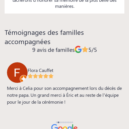
manières.
Témoignages des familles
accompagnées
9 avis de familles
5/5
Flora Cauffet
ia
Merci à Celia pour son accompagnement lors du décès de
M
s
notre papa. Un grand merci à Éric et au reste de l’équipe
m
pour le jour de la cérémonie !
s
a
p
b