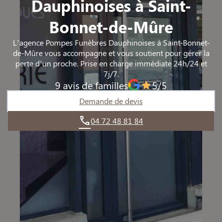
Dauphinoises à Saint-
TIGNIEU-JAMEYZIEU
TIGNIEU-JAMEYZIEU
Bonnet-de-Mûre
L’agence Pompes Funèbres Dauphinoises à Saint-Bonnet-
de-Mûre vous accompagne et vous soutient pour gérer la
perte d’un proche. Prise en charge immédiate 24h/24 et
7j/7.
9 avis de familles
5/5
Demande de devis
04 72 48 81 84