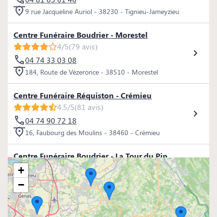
9 rue Jacqueline Auriol - 38230 - Tignieu-Jameyzieu
Centre Funéraire Boudrier - Morestel
4/5
(79 avis)
04 74 33 03 08
184, Route de Vézeronce - 38510 - Morestel
Centre Funéraire Réquiston - Crémieu
4.5/5
(81 avis)
04 74 90 72 18
16, Faubourg des Moulins - 38460 - Crémieu
Centre Funéraire Boudrier - La Tour du Pin
4.5/5
(98 avis)
+
04 74 97 80 80
−
16, Rue Jean Ferrand - 38110 - La Tour-du-Pin
Centre Funéraire Boudrier - La Verpillère