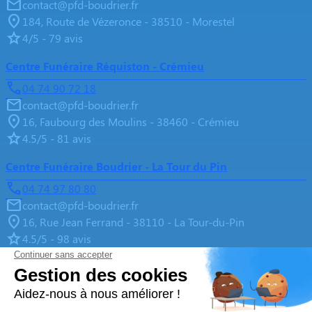
contact@pfd-boudrier.fr
184, Route de Vézeronce - 38510 - Morestel
4/5 - 79 avis
Centre Funéraire Réquiston - Crémieu
04 74 90 72 18
contact@pfd-boudrier.fr
16, Faubourg des Moulins - 38460 - Crémieu
4.5/5 - 81 avis
Centre Funéraire Boudrier - La Tour du Pin
04 74 97 80 80
contact@pfd-boudrier.fr
16, Rue Jean Ferrand - 38110 - La Tour-du-Pin
4.5/5 - 98 avis
Centre Funéraire Boudrier - La Verpillère
04 81 61 04 20
contact@pfd-boudrier.fr