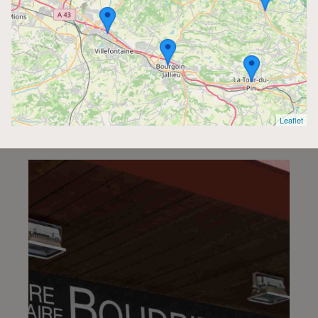
4.8/5
(98 avis)
04 81 61 04 20
695, Rue de la République - 38290 - La Verpillière
Centre Funéraire Boudrier - Bourgoin-Jallieu
4.6/5
(442 avis)
Leaflet
04 74 28 22 44
31, Rue Lavoisier - 38300 - Bourgoin-Jallieu