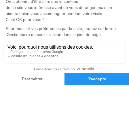
695, Rue de la République - 38290 - La Verpillière
4.8/5 - 98 avis
Centre Funéraire Boudrier - Bourgoin-Jallieu
04 74 28 22 44
contact@pfd-boudrier.fr
31, Rue Lavoisier - 38300 - Bourgoin-Jallieu
4.6/5 - 442 avis
Nos Services
Liens utiles
Organiser des obsèques
Avis de décès
Monuments funéraires
Demande de rendez-vous en
04 74 28 22 44
Demande de devis
agence
Services aux familles
Nos réseaux sociaux
Mentions légales
Politique de traitement des données personnelles
Politique d’utilisation des cookies
Gestionnaire de cookies