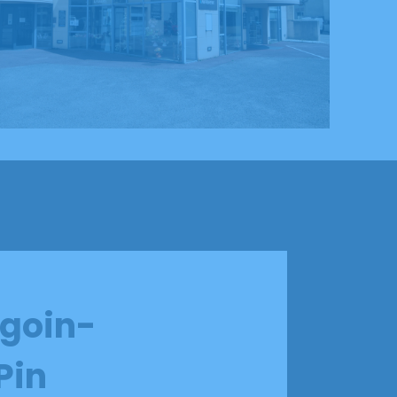
rgoin-
Pin