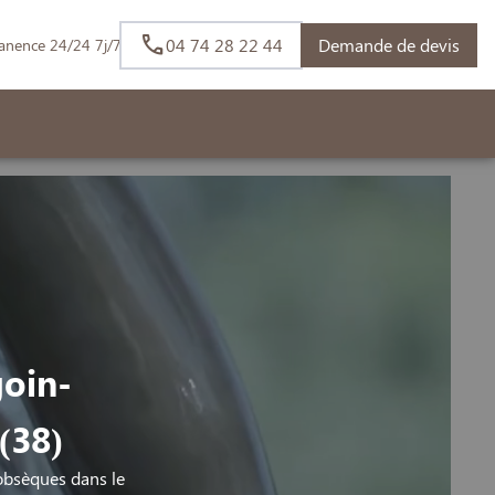
04 74 28 22 44
Demande de devis
anence 24/24 7j/7
goin-
(38)
obsèques dans le