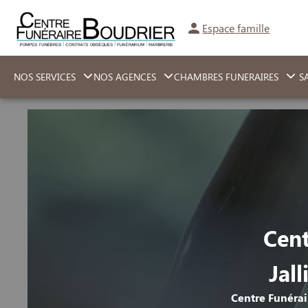
Aller
au
Espace famille
contenu
NOS SERVICES
NOS AGENCES
CHAMBRES FUNERAIRES
SA
Cent
Jal
Centre Funérai