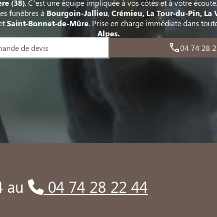
ère
(38)
. C’est une équipe impliquée à vos côtés et à votre écout
es funèbres à
Bourgoin-Jallieu
,
Crémieu, La Tour-du-Pin, La V
et
Saint-Bonnet-de-Mûre
. Prise en charge immédiate dans toute
Alpes.
ande de devis
04 74 28 2
4 au
04 74 28 22 44