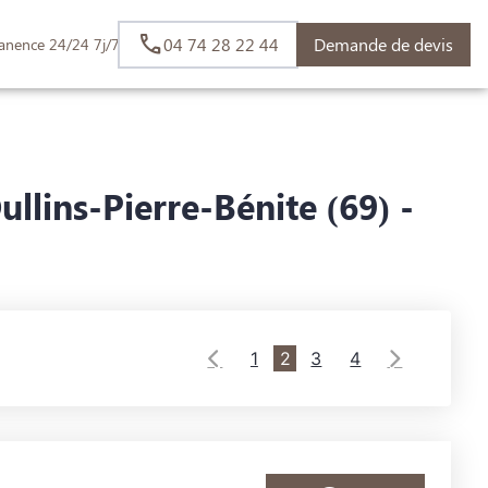
04 74 28 22 44
Demande de devis
anence 24/24 7j/7
lins-Pierre-Bénite (69) -
1
2
3
4