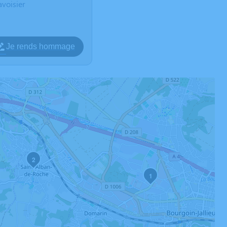
voisier
Je rends hommage
2
1