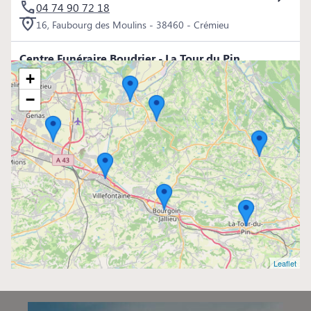
04 74 90 72 18
16, Faubourg des Moulins - 38460 - Crémieu
Centre Funéraire Boudrier - La Tour du Pin
4.5/5
(98 avis)
+
04 74 97 80 80
−
16, Rue Jean Ferrand - 38110 - La Tour-du-Pin
Centre Funéraire Boudrier - La Verpillère
4.8/5
(98 avis)
04 81 61 04 20
695, Rue de la République - 38290 - La Verpillière
Centre Funéraire Boudrier - Bourgoin-Jallieu
4.6/5
(442 avis)
Leaflet
04 74 28 22 44
31, Rue Lavoisier - 38300 - Bourgoin-Jallieu