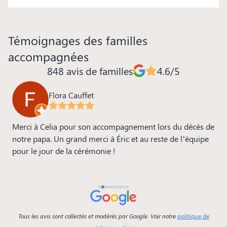
Témoignages des familles
accompagnées
848 avis de familles
4.6/5
Flora Cauffet
ia
Merci à Celia pour son accompagnement lors du décès de
M
s
notre papa. Un grand merci à Éric et au reste de l’équipe
m
pour le jour de la cérémonie !
s
a
p
b
Tous les avis sont collectés et modérés par Google. Voir notre
politique de