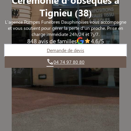
TIGNIEU-JAMEYZIEU
TIGNIEU-JAMEYZIEU
Tignieu (38)
L'agence Pompes Funèbres Dauphinoises vous accompagne
et vous soutient pour gérer la perte d’un proche. Prise en
charge immédiate 24h/24 et 7j/7.
848 avis de familles
4.6/5
Demande de devis
04 74 97 80 80