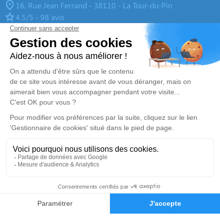
16, Rue Jean Ferrand - 38110 - La Tour-du-Pin
4.5/5 - 98 avis
Centre Funéraire Boudrier - La Verpillère
04 81 61 04 20
contact@pfd-boudrier.fr
695, Rue de la République - 38290 - La Verpillière
4.8/5 - 98 avis
Centre Funéraire Boudrier - Bourgoin-Jallieu
04 74 28 22 44
contact@pfd-boudrier.fr
31, Rue Lavoisier - 38300 - Bourgoin-Jallieu
4.6/5 - 442 avis
Nos Services
Liens utiles
Organiser des obsèques
Avis de décès
Monuments funéraires
Demande de rendez-vous en
04 74 28 22 44
Demande de devis
agence
Services aux familles