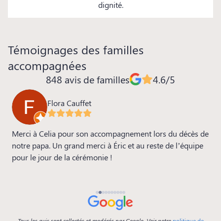
dignité.
Témoignages des familles
accompagnées
848 avis de familles
4.6/5
Flora Cauffet
ia
Merci à Celia pour son accompagnement lors du décès de
M
s
notre papa. Un grand merci à Éric et au reste de l’équipe
m
pour le jour de la cérémonie !
s
a
p
b
Tous les avis sont collectés et modérés par Google. Voir notre
politique de