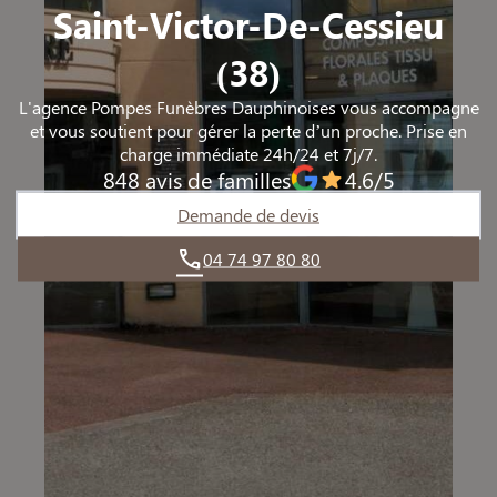
Saint-Victor-De-Cessieu
TIGNIEU-JAMEYZIEU
TIGNIEU-JAMEYZIEU
(38)
L'agence Pompes Funèbres Dauphinoises vous accompagne
et vous soutient pour gérer la perte d’un proche. Prise en
charge immédiate 24h/24 et 7j/7.
848 avis de familles
4.6/5
Demande de devis
04 74 97 80 80