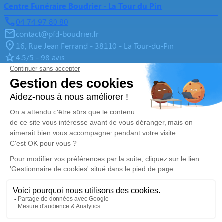
Centre Funéraire Boudrier - La Tour du Pin
04 74 97 80 80
contact@pfd-boudrier.fr
16, Rue Jean Ferrand - 38110 - La Tour-du-Pin
4.5/5 - 98 avis
Centre Funéraire Boudrier - La Verpillère
04 81 61 04 20
contact@pfd-boudrier.fr
695, Rue de la République - 38290 - La Verpillière
4.8/5 - 98 avis
Centre Funéraire Boudrier - Bourgoin-Jallieu
04 74 28 22 44
contact@pfd-boudrier.fr
31, Rue Lavoisier - 38300 - Bourgoin-Jallieu
4.6/5 - 442 avis
Nos Services
Liens utiles
Organiser des obsèques
Avis de décès