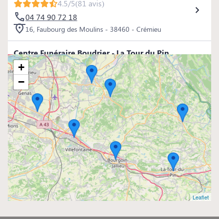
4.5/5
(81 avis)
04 74 90 72 18
16, Faubourg des Moulins - 38460 - Crémieu
Centre Funéraire Boudrier - La Tour du Pin
4.5/5
(98 avis)
+
04 74 97 80 80
−
16, Rue Jean Ferrand - 38110 - La Tour-du-Pin
Centre Funéraire Boudrier - La Verpillère
4.8/5
(98 avis)
04 81 61 04 20
695, Rue de la République - 38290 - La Verpillière
Centre Funéraire Boudrier - Bourgoin-Jallieu
4.6/5
(442 avis)
Leaflet
04 74 28 22 44
31, Rue Lavoisier - 38300 - Bourgoin-Jallieu