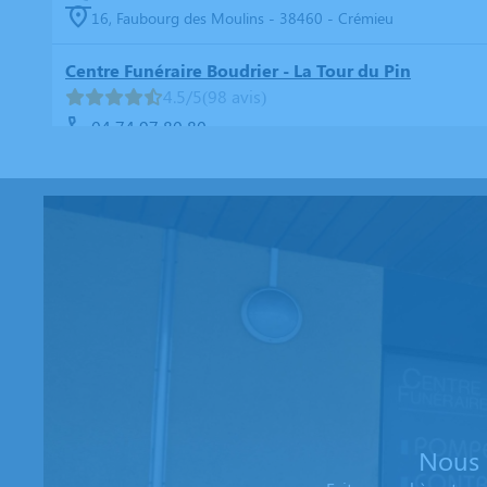
16, Faubourg des Moulins - 38460 - Crémieu
Centre Funéraire Boudrier - La Tour du Pin
4.5/5
(98 avis)
04 74 97 80 80
16, Rue Jean Ferrand - 38110 - La Tour-du-Pin
Centre Funéraire Boudrier - La Verpillère
4.8/5
(98 avis)
04 81 61 04 20
695, Rue de la République - 38290 - La Verpillière
Centre Funéraire Boudrier - Bourgoin-Jallieu
4.6/5
(442 avis)
04 74 28 22 44
31, Rue Lavoisier - 38300 - Bourgoin-Jallieu
Nous 