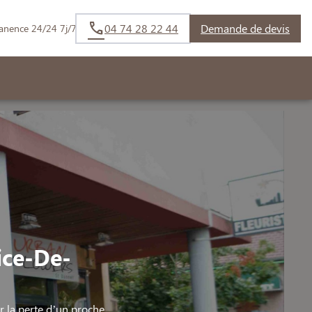
04 74 28 22 44
Demande de devis
anence 24/24 7j/7
ice-De-
la perte d’un proche.