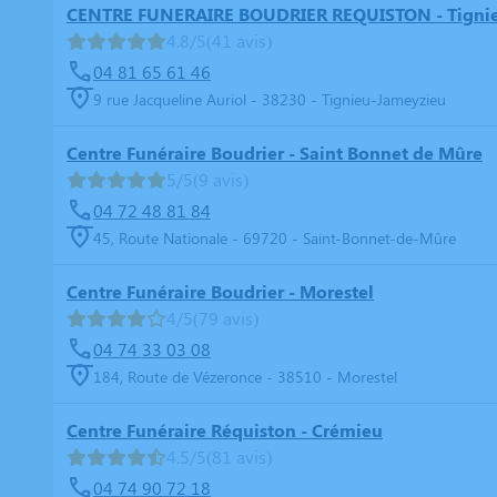
CENTRE FUNERAIRE BOUDRIER REQUISTON - Tigni
4.8/5
(41 avis)
04 81 65 61 46
9 rue Jacqueline Auriol - 38230 - Tignieu-Jameyzieu
Centre Funéraire Boudrier - Saint Bonnet de Mûre
5/5
(9 avis)
04 72 48 81 84
45, Route Nationale - 69720 - Saint-Bonnet-de-Mûre
Centre Funéraire Boudrier - Morestel
4/5
(79 avis)
04 74 33 03 08
184, Route de Vézeronce - 38510 - Morestel
Centre Funéraire Réquiston - Crémieu
4.5/5
(81 avis)
04 74 90 72 18