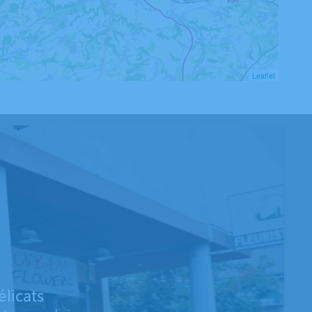
Leaflet
licats