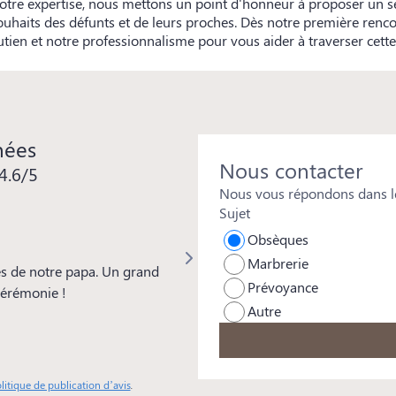
 notre expertise, nous mettons un point d'honneur à proposer un se
souhaits des défunts et de leurs proches. Dès notre première renc
tien et notre professionnalisme pour vous aider à traverser cette
nées
Nous contacter
4.6/5
Nous vous répondons dans le
Sujet
Isabelle REYMOND
Obsèques
Marbrerie
s de notre papa. Un grand
Merci à toute l'équipe pour votre 
Prévoyance
 cérémonie !
beaucoup à Mickaël pour les soins
Autre
particulière aussi à Frédéric d'Ora
remarquée par tous et pour sa genti
professionnalisme.
litique de publication d’avis
.