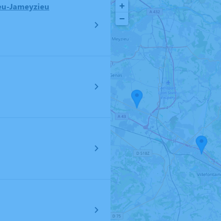
+
eu-Jameyzieu
−