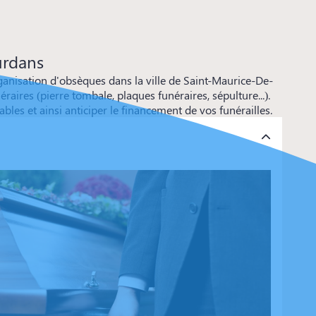
urdans
nisation d'obsèques dans la ville de Saint-Maurice-De-
aires (pierre tombale, plaques funéraires, sépulture...).
s et ainsi anticiper le financement de vos funérailles.