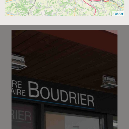
Centre Funéraire Boudrier - Bourgoin-Jallieu
4.6/5
(442 avis)
Leaflet
04 74 28 22 44
31, Rue Lavoisier - 38300 - Bourgoin-Jallieu