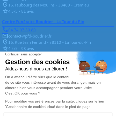
16, Faubourg des Moulins - 38460 - Crémieu
4.5/5 - 81 avis
Centre Funéraire Boudrier - La Tour du Pin
04 74 97 80 80
contact@pfd-boudrier.fr
16, Rue Jean Ferrand - 38110 - La Tour-du-Pin
4.5/5 - 98 avis
Centre Funéraire Boudrier - La Verpillère
04 81 61 04 20
contact@pfd-boudrier.fr
695, Rue de la République - 38290 - La Verpillière
4.8/5 - 98 avis
Centre Funéraire Boudrier - Bourgoin-Jallieu
04 74 28 22 44
contact@pfd-boudrier.fr