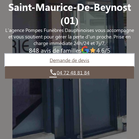
Saint-Maurice-De-Beynost
TIGNIEU-JAMEYZIEU
TIGNIEU-JAMEYZIEU
(01)
L'agence Pompes Funèbres Dauphinoises vous accompagne
et vous soutient pour gérer la perte d’un proche. Prise en
charge immédiate 24h/24 et 7j/7.
848 avis de familles
4.6/5
Demande de devis
04 72 48 81 84