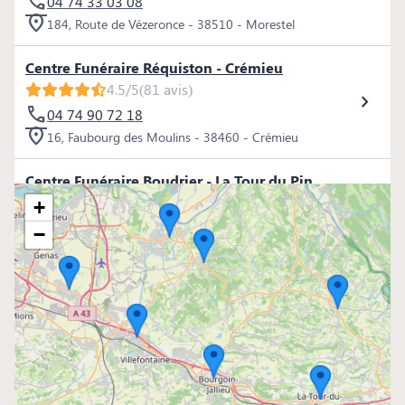
04 74 33 03 08
184, Route de Vézeronce - 38510 - Morestel
Centre Funéraire Réquiston - Crémieu
4.5/5
(81 avis)
04 74 90 72 18
16, Faubourg des Moulins - 38460 - Crémieu
Centre Funéraire Boudrier - La Tour du Pin
4.5/5
(98 avis)
+
04 74 97 80 80
−
16, Rue Jean Ferrand - 38110 - La Tour-du-Pin
Centre Funéraire Boudrier - La Verpillère
4.8/5
(98 avis)
04 81 61 04 20
695, Rue de la République - 38290 - La Verpillière