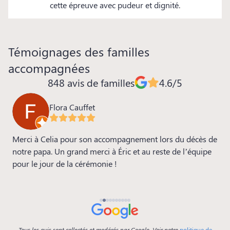
cette épreuve avec pudeur et dignité.
Témoignages des familles
accompagnées
848 avis de familles
4.6/5
Flora Cauffet
ia
Merci à Celia pour son accompagnement lors du décès de
M
s
notre papa. Un grand merci à Éric et au reste de l’équipe
m
pour le jour de la cérémonie !
s
a
p
b
Tous les avis sont collectés et modérés par Google. Voir notre
politique de