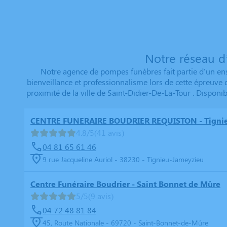
Notre réseau d
Notre agence de pompes funèbres fait partie d'un ens
bienveillance et professionnalisme lors de cette épreuve
proximité de la ville de Saint-Didier-De-La-Tour . Dispon
CENTRE FUNERAIRE BOUDRIER REQUISTON - Tigni
4.8/5
(41 avis)
04 81 65 61 46
9 rue Jacqueline Auriol - 38230 - Tignieu-Jameyzieu
Centre Funéraire Boudrier - Saint Bonnet de Mûre
5/5
(9 avis)
04 72 48 81 84
45, Route Nationale - 69720 - Saint-Bonnet-de-Mûre