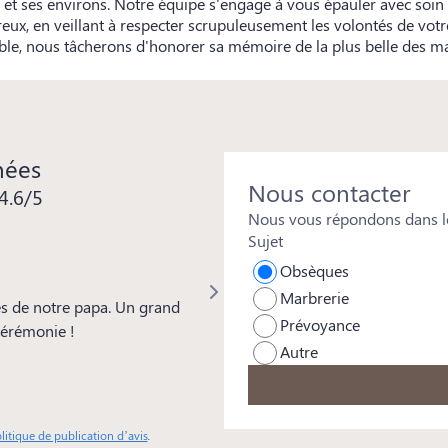
 et ses environs. Notre équipe s'engage à vous épauler avec soin 
x, en veillant à respecter scrupuleusement les volontés de votr
le, nous tâcherons d'honorer sa mémoire de la plus belle des ma
nées
Nous contacter
4.6/5
Nous vous répondons dans le
Sujet
Isabelle REYMOND
Obsèques
Marbrerie
s de notre papa. Un grand
Merci à toute l'équipe pour votre 
Prévoyance
 cérémonie !
beaucoup à Mickaël pour les soins
Autre
particulière aussi à Frédéric d'Ora
remarquée par tous et pour sa genti
professionnalisme.
litique de publication d’avis
.