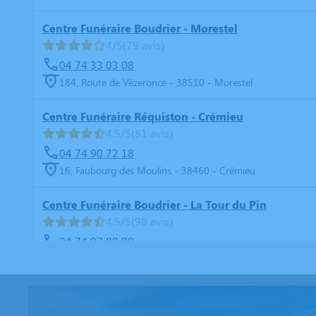
Centre Funéraire Boudrier - Morestel
4/5
(79 avis)
04 74 33 03 08
184, Route de Vézeronce - 38510 - Morestel
Centre Funéraire Réquiston - Crémieu
4.5/5
(81 avis)
04 74 90 72 18
16, Faubourg des Moulins - 38460 - Crémieu
Centre Funéraire Boudrier - La Tour du Pin
4.5/5
(98 avis)
04 74 97 80 80
16, Rue Jean Ferrand - 38110 - La Tour-du-Pin
Centre Funéraire Boudrier - La Verpillère
4.8/5
(98 avis)