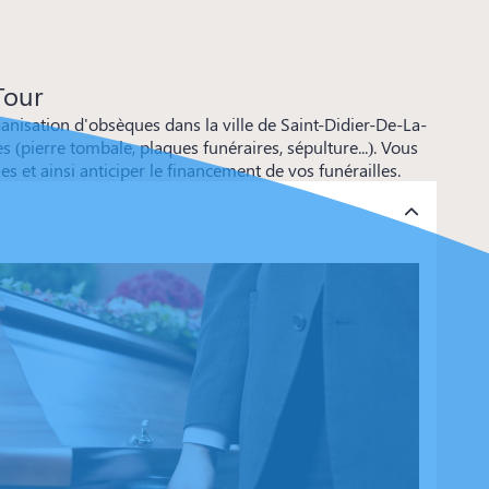
Tour
isation d'obsèques dans la ville de Saint-Didier-De-La-
 (pierre tombale, plaques funéraires, sépulture...). Vous
et ainsi anticiper le financement de vos funérailles.