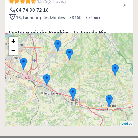
4.5/5
(81 avis)
04 74 90 72 18
16, Faubourg des Moulins - 38460 - Crémieu
Centre Funéraire Boudrier - La Tour du Pin
4.5/5
(98 avis)
+
04 74 97 80 80
−
16, Rue Jean Ferrand - 38110 - La Tour-du-Pin
Centre Funéraire Boudrier - La Verpillère
4.8/5
(98 avis)
04 81 61 04 20
695, Rue de la République - 38290 - La Verpillière
Centre Funéraire Boudrier - Bourgoin-Jallieu
4.6/5
(442 avis)
Leaflet
04 74 28 22 44
31, Rue Lavoisier - 38300 - Bourgoin-Jallieu