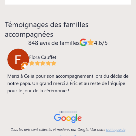
Témoignages des familles
accompagnées
848 avis de familles
4.6/5
Flora Cauffet
ia
Merci à Celia pour son accompagnement lors du décès de
M
s
notre papa. Un grand merci à Éric et au reste de l’équipe
m
pour le jour de la cérémonie !
s
a
p
b
Tous les avis sont collectés et modérés par Google. Voir notre
politique de