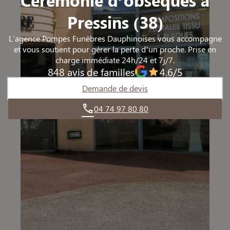
TIGNIEU-JAMEYZIEU
TIGNIEU-JAMEYZIEU
Pressins (38)
L'agence Pompes Funèbres Dauphinoises vous accompagne
et vous soutient pour gérer la perte d’un proche. Prise en
charge immédiate 24h/24 et 7j/7.
848 avis de familles
4.6/5
Demande de devis
04 74 97 80 80