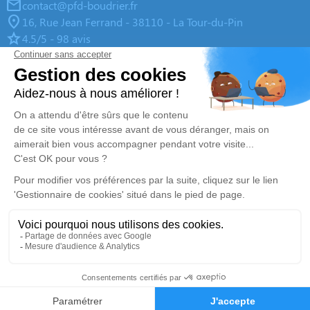
contact@pfd-boudrier.fr
16, Rue Jean Ferrand - 38110 - La Tour-du-Pin
4.5/5 - 98 avis
Centre Funéraire Boudrier - La Verpillère
04 81 61 04 20
contact@pfd-boudrier.fr
695, Rue de la République - 38290 - La Verpillière
4.8/5 - 98 avis
Centre Funéraire Boudrier - Bourgoin-Jallieu
04 74 28 22 44
contact@pfd-boudrier.fr
31, Rue Lavoisier - 38300 - Bourgoin-Jallieu
4.6/5 - 442 avis
Nos Services
Liens utiles
Organiser des obsèques
Avis de décès
Monuments funéraires
Demande de rendez-vous en
04 74 28 22 44
Demande de devis
agence