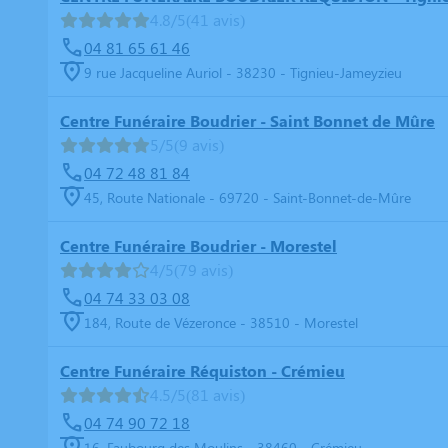
4.8/5
(41 avis)
04 81 65 61 46
9 rue Jacqueline Auriol - 38230 - Tignieu-Jameyzieu
Centre Funéraire Boudrier - Saint Bonnet de Mûre
5/5
(9 avis)
04 72 48 81 84
45, Route Nationale - 69720 - Saint-Bonnet-de-Mûre
Centre Funéraire Boudrier - Morestel
4/5
(79 avis)
04 74 33 03 08
184, Route de Vézeronce - 38510 - Morestel
Centre Funéraire Réquiston - Crémieu
4.5/5
(81 avis)
04 74 90 72 18
16, Faubourg des Moulins - 38460 - Crémieu