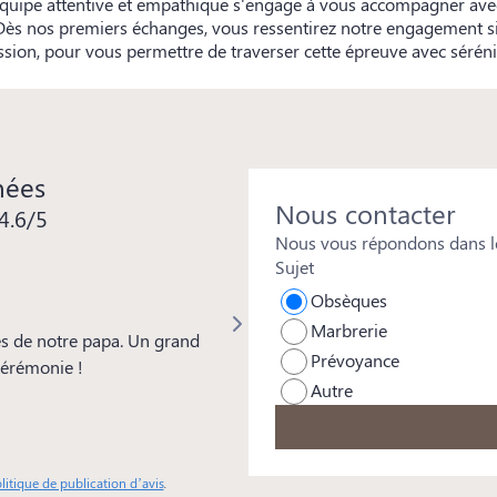
 équipe attentive et empathique s'engage à vous accompagner avec
 Dès nos premiers échanges, vous ressentirez notre engagement s
ion, pour vous permettre de traverser cette épreuve avec sérénit
nées
Nous contacter
4.6/5
Nous vous répondons dans le
Sujet
Isabelle REYMOND
Obsèques
Marbrerie
s de notre papa. Un grand
Merci à toute l'équipe pour votre 
Prévoyance
 cérémonie !
beaucoup à Mickaël pour les soins
Autre
particulière aussi à Frédéric d'Ora
remarquée par tous et pour sa genti
professionnalisme.
litique de publication d’avis
.