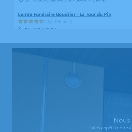
Centre Funéraire Boudrier - La Tour du Pin
4.5/5
(98 avis)
04 74 97 80 80
16, Rue Jean Ferrand - 38110 - La Tour-du-Pin
Centre Funéraire Boudrier - La Verpillère
4.8/5
(98 avis)
04 81 61 04 20
695, Rue de la République - 38290 - La Verpillière
Centre Funéraire Boudrier - Bourgoin-Jallieu
4.6/5
(442 avis)
04 74 28 22 44
31, Rue Lavoisier - 38300 - Bourgoin-Jallieu
Nous 
Faites appel à notre