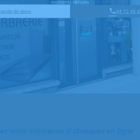
moments délicats
ande de devis
04 72 48 8
z votre estimation d'obsèques en ligne