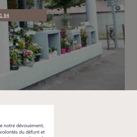
1 84
de notre dévouement,
 volontés du défunt et