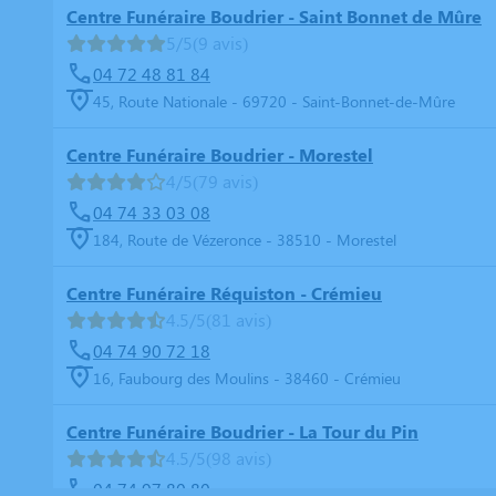
Centre Funéraire Boudrier - Saint Bonnet de Mûre
5/5
(9 avis)
04 72 48 81 84
45, Route Nationale - 69720 - Saint-Bonnet-de-Mûre
Centre Funéraire Boudrier - Morestel
4/5
(79 avis)
04 74 33 03 08
184, Route de Vézeronce - 38510 - Morestel
Centre Funéraire Réquiston - Crémieu
4.5/5
(81 avis)
04 74 90 72 18
16, Faubourg des Moulins - 38460 - Crémieu
Centre Funéraire Boudrier - La Tour du Pin
4.5/5
(98 avis)
04 74 97 80 80