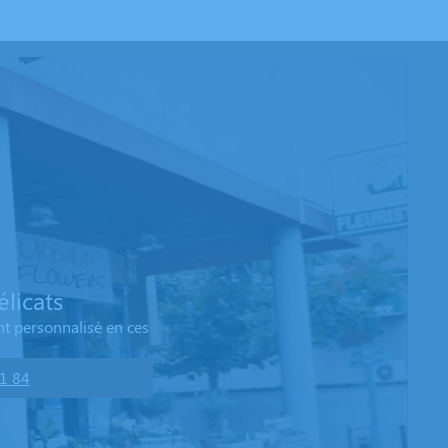
licats
t personnalisé en ces
1 84