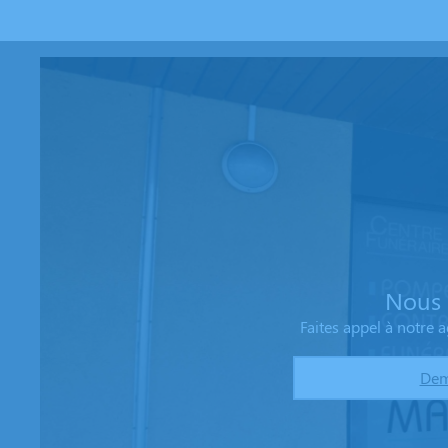
16, Rue Jean Ferrand - 38110 - La Tour-du-Pin
Centre Funéraire Boudrier - La Verpillère
4.8/5
(98 avis)
04 81 61 04 20
695, Rue de la République - 38290 - La Verpillière
Centre Funéraire Boudrier - Bourgoin-Jallieu
4.6/5
(442 avis)
04 74 28 22 44
31, Rue Lavoisier - 38300 - Bourgoin-Jallieu
Nous 
Faites appel à notre
Dem