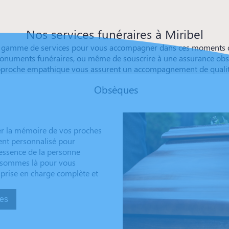
Nos services funéraires à Miribel
 gamme de services pour vous accompagner dans ces moments déli
onuments funéraires, ou même de souscrire à une assurance obsèqu
approche empathique vous assurent un accompagnement de qualité,
Obsèques
er la mémoire de vos proches
ent personnalisé pour
’essence de la personne
us sommes là pour vous
 prise en charge complète et
sèques