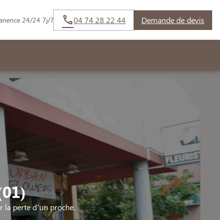
04 74 28 22 44
Demande de devis
anence 24/24 7j/7
(01)
la perte d’un proche.