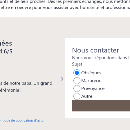
unts et de leur proches. Dès les premiers échanges, nous mettons 
ettre en oeuvre pour vous assister avec humanité et professionn
nées
Nous contacter
4.6/5
Nous vous répondons dans le
Sujet
Isabelle REYMOND
Obsèques
Marbrerie
s de notre papa. Un grand
Merci à toute l'équipe pour votre 
Prévoyance
 cérémonie !
beaucoup à Mickaël pour les soins
Autre
particulière aussi à Frédéric d'Ora
remarquée par tous et pour sa genti
professionnalisme.
litique de publication d’avis
.