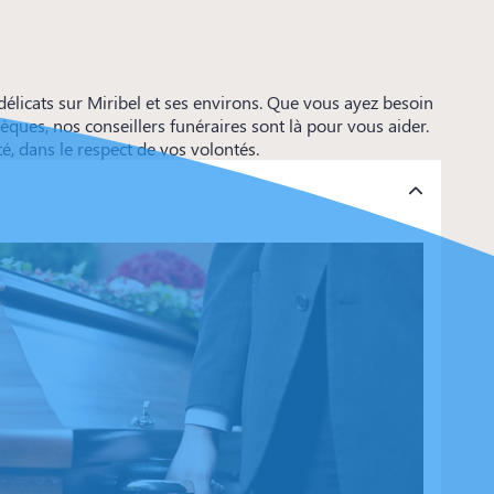
cats sur Miribel et ses environs. Que vous ayez besoin
es, nos conseillers funéraires sont là pour vous aider.
 dans le respect de vos volontés.