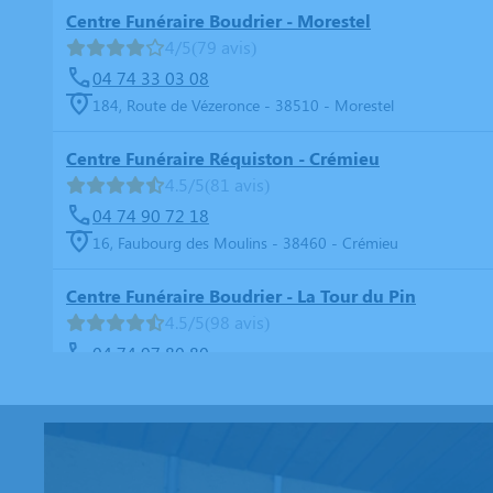
Centre Funéraire Boudrier - Morestel
4/5
(79 avis)
04 74 33 03 08
184, Route de Vézeronce - 38510 - Morestel
Centre Funéraire Réquiston - Crémieu
4.5/5
(81 avis)
04 74 90 72 18
16, Faubourg des Moulins - 38460 - Crémieu
Centre Funéraire Boudrier - La Tour du Pin
4.5/5
(98 avis)
04 74 97 80 80
16, Rue Jean Ferrand - 38110 - La Tour-du-Pin
Centre Funéraire Boudrier - La Verpillère
4.8/5
(98 avis)
04 81 61 04 20