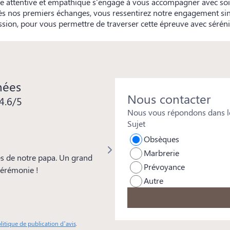
pe attentive et empathique s'engage à vous accompagner avec soi
ès nos premiers échanges, vous ressentirez notre engagement si
ion, pour vous permettre de traverser cette épreuve avec sérénit
nées
Nous contacter
4.6/5
Nous vous répondons dans le
Sujet
Isabelle REYMOND
Obsèques
Marbrerie
s de notre papa. Un grand
Merci à toute l'équipe pour votre 
Prévoyance
 cérémonie !
beaucoup à Mickaël pour les soins
Autre
particulière aussi à Frédéric d'Ora
remarquée par tous et pour sa genti
professionnalisme.
litique de publication d’avis
.