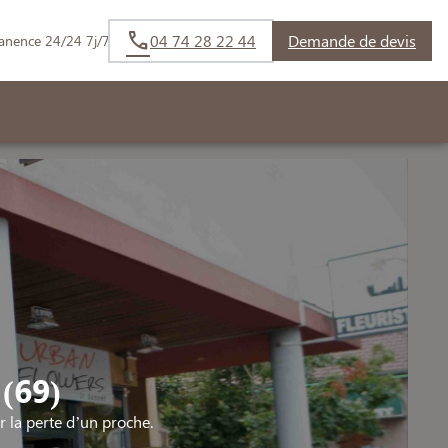
04 74 28 22 44
Demande de devis
anence 24/24 7j/7
(69)
la perte d’un proche.