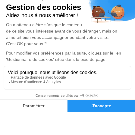
Centre Funéraire Boudrier - La Verpillère
04 81 61 04 20
contact@pfd-boudrier.fr
695, Rue de la République - 38290 - La Verpillière
4.8/5 - 98 avis
Centre Funéraire Boudrier - Bourgoin-Jallieu
04 74 28 22 44
contact@pfd-boudrier.fr
31, Rue Lavoisier - 38300 - Bourgoin-Jallieu
4.6/5 - 442 avis
Nos Services
Liens utiles
Organiser des obsèques
Avis de décès
Monuments funéraires
Demande de rendez-vous en
04 74 28 22 44
Demande de devis
agence
Services aux familles
Nos réseaux sociaux
Mentions légales