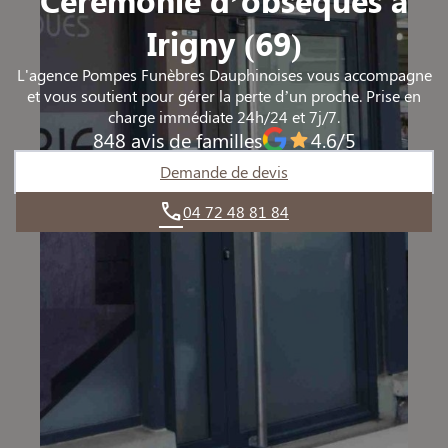
TIGNIEU-JAMEYZIEU
TIGNIEU-JAMEYZIEU
Irigny (69)
L'agence Pompes Funèbres Dauphinoises vous accompagne
et vous soutient pour gérer la perte d’un proche. Prise en
charge immédiate 24h/24 et 7j/7.
848 avis de familles
4.6/5
Demande de devis
04 72 48 81 84