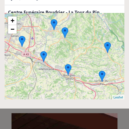
Centre Funéraire Boudrier - La Tour du Pin
4.5/5
(98 avis)
+
04 74 97 80 80
−
16, Rue Jean Ferrand - 38110 - La Tour-du-Pin
Centre Funéraire Boudrier - La Verpillère
4.8/5
(98 avis)
04 81 61 04 20
695, Rue de la République - 38290 - La Verpillière
Centre Funéraire Boudrier - Bourgoin-Jallieu
4.6/5
(442 avis)
Leaflet
04 74 28 22 44
31, Rue Lavoisier - 38300 - Bourgoin-Jallieu