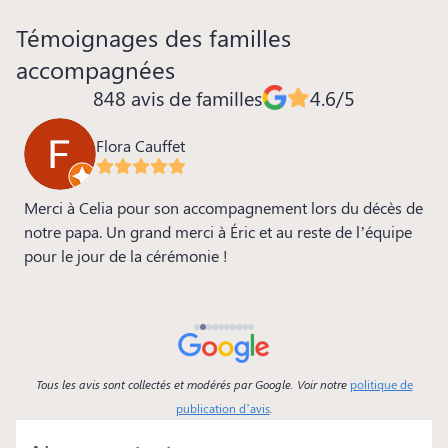
Témoignages des familles
accompagnées
848 avis de familles
4.6/5
Flora Cauffet
ia
Merci à Celia pour son accompagnement lors du décès de
M
s
notre papa. Un grand merci à Éric et au reste de l’équipe
m
pour le jour de la cérémonie !
s
a
p
b
Tous les avis sont collectés et modérés par Google. Voir notre
politique de
publication d’avis
.