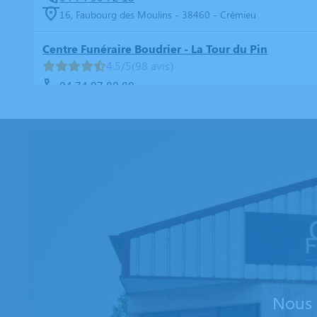
16, Faubourg des Moulins - 38460 - Crémieu
Centre Funéraire Boudrier - La Tour du Pin
4.5/5
(98 avis)
04 74 97 80 80
16, Rue Jean Ferrand - 38110 - La Tour-du-Pin
Centre Funéraire Boudrier - La Verpillère
4.8/5
(98 avis)
04 81 61 04 20
695, Rue de la République - 38290 - La Verpillière
Centre Funéraire Boudrier - Bourgoin-Jallieu
4.6/5
(442 avis)
04 74 28 22 44
31, Rue Lavoisier - 38300 - Bourgoin-Jallieu
Nous 