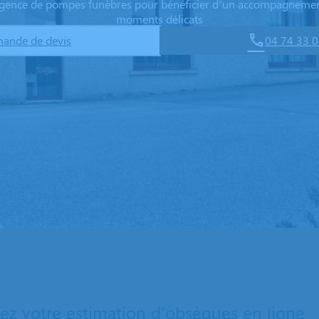
 agence de pompes funèbres pour bénéficier d’un accompagnemen
moments délicats
ande de devis
04 74 33 0
z votre estimation d'obsèques en ligne