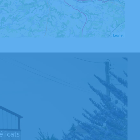
Leaflet
licats