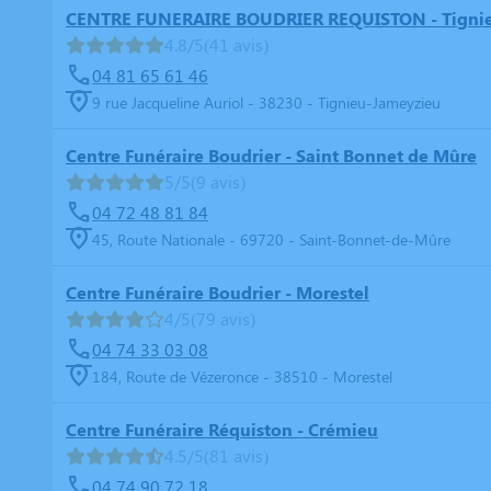
CENTRE FUNERAIRE BOUDRIER REQUISTON - Tigni
4.8/5
(41 avis)
04 81 65 61 46
9 rue Jacqueline Auriol - 38230 - Tignieu-Jameyzieu
Centre Funéraire Boudrier - Saint Bonnet de Mûre
5/5
(9 avis)
04 72 48 81 84
45, Route Nationale - 69720 - Saint-Bonnet-de-Mûre
Centre Funéraire Boudrier - Morestel
4/5
(79 avis)
04 74 33 03 08
184, Route de Vézeronce - 38510 - Morestel
Centre Funéraire Réquiston - Crémieu
4.5/5
(81 avis)
04 74 90 72 18