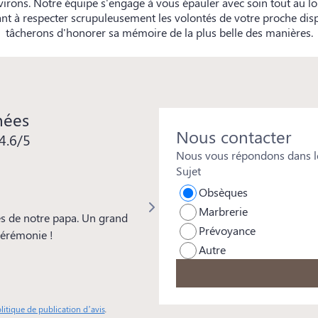
nvirons. Notre équipe s'engage à vous épauler avec soin tout au 
ant à respecter scrupuleusement les volontés de votre proche di
tâcherons d'honorer sa mémoire de la plus belle des manières.
nées
Nous contacter
4.6/5
Nous vous répondons dans le
Sujet
Isabelle REYMOND
Obsèques
Marbrerie
s de notre papa. Un grand
Merci à toute l'équipe pour votre 
Prévoyance
 cérémonie !
beaucoup à Mickaël pour les soins
Autre
particulière aussi à Frédéric d'Ora
remarquée par tous et pour sa genti
professionnalisme.
litique de publication d’avis
.