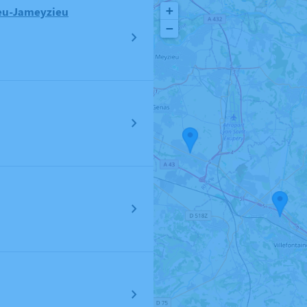
+
eu-Jameyzieu
−