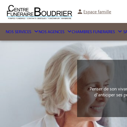
Aller
au
Espace famille
contenu
NOS SERVICES
NOS AGENCES
CHAMBRES FUNERAIRES
SA
Penser de son vivan
d’anticiper ses 