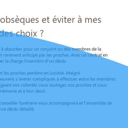
bsèques et éviter à mes
des choix ?
ile à absorber pour un conjoint ou des membres de la
 et rarement anticipé par les proches. Avec un contrat en
ter la charge financière d’un décès
et les proches perdent en lucidité. Malgré
euvent s’avérer compliqués à effectuer entre les membres
rtageant vos volontés vous soulagez vos proches et vous
rémonie et à leur deuil.
e conseiller funéraire vous accompagnera et l’ensemble de
ce décès détaillé.