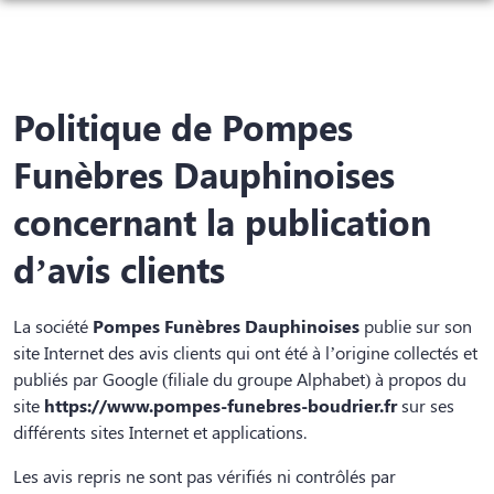
NOS SERVICES
NOS AGENCES
ORGANISER DES OBSÈQUES
Politique de Pompes
CHAMBRES FUNERAIRES
BOURGOIN-JALLIEU
PRÉVOIR SES OBSÈQUES
Funèbres Dauphinoises
SALLES DE CÉRÉMONIE ET DE CONVIVIALITÉ
BOURGOIN-JALLIEU
MORESTEL
MONUMENTS FUNÉRAIRES
concernant la publication
ESPACES HOMMAGES
MORESTEL
LA VERPILLIÈRE
SERVICES AUX FAMILLES
d’avis clients
LA VERPILLIÈRE
CRÉMIEU
La société
Pompes Funèbres Dauphinoises
publie sur son
CRÉMIEU
site Internet des avis clients qui ont été à l’origine collectés et
LA TOUR-DU-PIN
publiés par Google (filiale du groupe Alphabet) à propos du
LA TOUR-DU-PIN
site
https://www.pompes-funebres-boudrier.fr
sur ses
SAINT-BONNET-DE-MÛRE
différents sites Internet et applications.
TIGNIEU-JAMEYZIEU
TIGNIEU-JAMEYZIEU
Les avis repris ne sont pas vérifiés ni contrôlés par