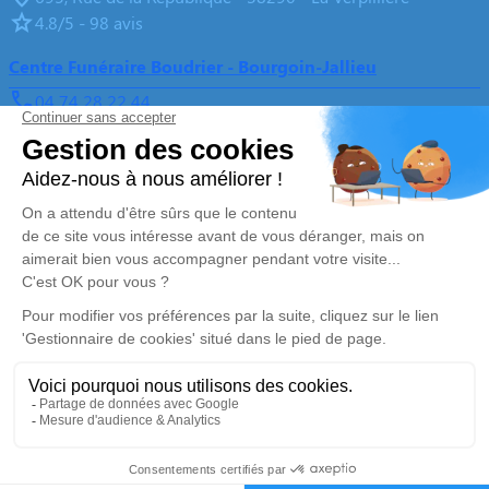
4.8/5 - 98 avis
Centre Funéraire Boudrier - Bourgoin-Jallieu
04 74 28 22 44
contact@pfd-boudrier.fr
31, Rue Lavoisier - 38300 - Bourgoin-Jallieu
4.6/5 - 442 avis
Nos Services
Liens utiles
Organiser des obsèques
Avis de décès
Monuments funéraires
Demande de rendez-vous en
agence
Services aux familles
Nos réseaux sociaux
Mentions légales
Politique de traitement des données personnelles
Politique d’utilisation des cookies
Gestionnaire de cookies
Zone d'intervention