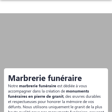
Aller
au
NOS SERVICES
contenu
NOS AGENCES
ORGANISER DES OBSÈQUES
CHAMBRES FUNERAIRES
BOURGOIN-JALLIEU
PRÉVOIR SES OBSÈQUES
SALLES DE CÉRÉMONIE ET DE CONVIVIALITÉ
BOURGOIN-JALLIEU
MORESTEL
MONUMENTS FUNÉRAIRES
ESPACES HOMMAGES
MORESTEL
LA VERPILLIÈRE
SERVICES AUX FAMILLES
LA VERPILLIÈRE
CRÉMIEU
Marbrerie funéraire
CRÉMIEU
LA TOUR-DU-PIN
Notre
marbrerie funéraire
est dédiée à vous
accompagner dans la création de
monuments
LA TOUR-DU-PIN
SAINT-BONNET-DE-MÛRE
funéraires en pierre de granit
, des œuvres durables
et respectueuses pour honorer la mémoire de vos
TIGNIEU-JAMEYZIEU
TIGNIEU-JAMEYZIEU
défunts. Nous utilisons uniquement le granit de la plus
haute qualité pour nos monuments funéraires, assurant