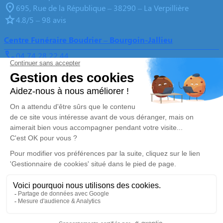
695, Rue de la République – 38290 – La Verpillière
4.8/5 – 98 avis
Centre Funéraire Boudrier – Bourgoin-Jallieu
04 74 28 22 44
contact@pfd-boudrier.fr
31, Rue Lavoisier – 38300 – Bourgoin-Jallieu
4.6/5 – 442 avis
Nos Services
Liens utiles
Organiser des obsèques
Avis de décès
Monuments funéraires
Demande de rendez-vous en
agence
Services aux familles
Nos réseaux sociaux
Mentions légales
Politique de traitement des données personnelles
Politique d’utilisation des cookies
Gestionnaire de cookies