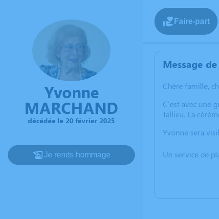
Faire-part
Message de 
Chère famille, c
Yvonne
MARCHAND
C'est avec une 
Jallieu. La céré
décédée le 20 février 2025
Yvonne sera visib
Un service de p
Je rends hommage