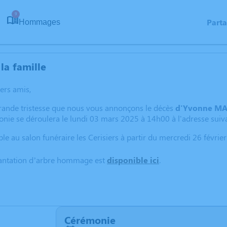
9
Part
Hommages
la famille
hers amis,
grande tristesse que nous vous annonçons le décès
d'Yvonne M
monie se déroulera le lundi 03 mars 2025 à 14h00 à l'adresse suiva
le au salon funéraire les Cerisiers à partir du mercredi 26 février
lantation d’arbre hommage est
disponible ici
.
Cérémonie