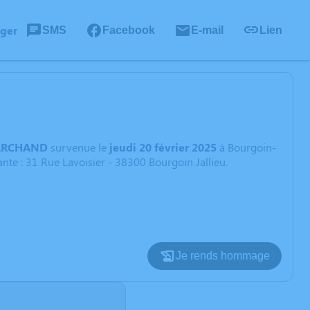
ager
SMS
Facebook
E-mail
Lien
ARCHAND
survenue le
jeudi 20 février 2025
à Bourgoin-
nte : 31 Rue Lavoisier - 38300 Bourgoin Jallieu.
Je rends hommage