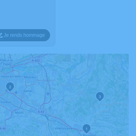
Je rends hommage
2
3
1