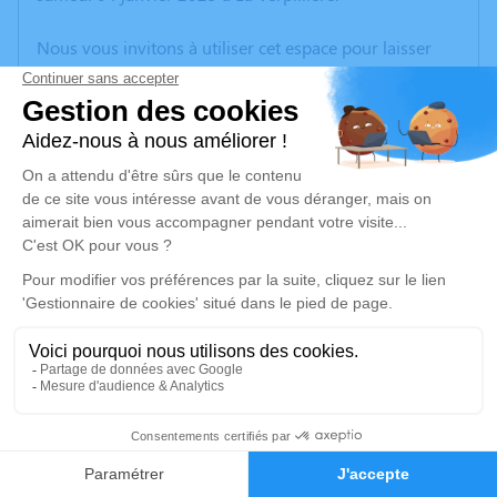
Nous vous invitons à utiliser cet espace pour laisser
vos condoléances, partager des photos souvenirs, une
anecdote ou exprimer vos pensées à travers des
poèmes ou des textes. Cet endroit est un lieu
d'expression dédié à honorer la mémoire d’Yvonne
BOITON.
Un service de plantation d’arbre hommage est
disponible ici
.
Je rends hommage
Cérémonie
jeudi 15 janvier 2026 à 15h00
4
Église Sainte-Marie-Madeleine place de la mairie
38090 Vaulx Milieu
Faire-part
Hommages