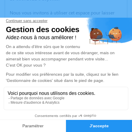
Nous vous invitons à utiliser cet espace pour laisser
vos condoléances, partager des photos souvenirs, une
anecdote ou exprimer vos pensées à travers des
poèmes ou des textes. Cet endroit est un lieu
d'expression dédié à honorer la mémoire d’Yvette
MONIN.
Un service de plantation d’arbre hommage est
disponible ici
.
Je rends hommage
Cérémonie
jeudi 18 août 2022 à 10h00
2
Cimetière de LOYETTES Ancien de Loyettes
01360 Loyettes
Faire-part
Hommages