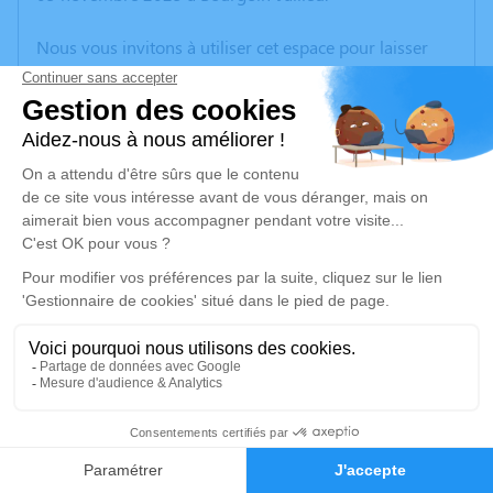
Nous vous invitons à utiliser cet espace pour laisser
vos condoléances, partager des photos souvenirs, une
anecdote ou exprimer vos pensées à travers des
poèmes ou des textes. Cet endroit est un lieu
d'expression dédié à honorer la mémoire d’Yvette
JOLY.
Un service de plantation d’arbre hommage est
disponible ici
.
Je rends hommage
Cérémonie
vendredi 14 novembre 2025 à 13h30
27
CENTRE FUNERAIRE BOUDRIER 31 Rue Lavoisier
38300 Bourgoin Jallieu
Faire-part
Hommages