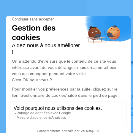
Déroulé de
Le jeudi 25
Paroisse Sa
Gambetta 38
Bizonnes