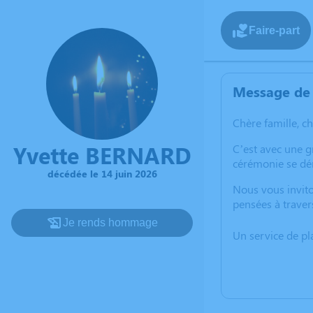
Faire-part
Message de 
Chère famille, c
Yvette BERNARD
C’est avec une 
cérémonie se dér
décédée le 14 juin 2026
Nous vous invito
pensées à traver
Je rends hommage
Un service de p