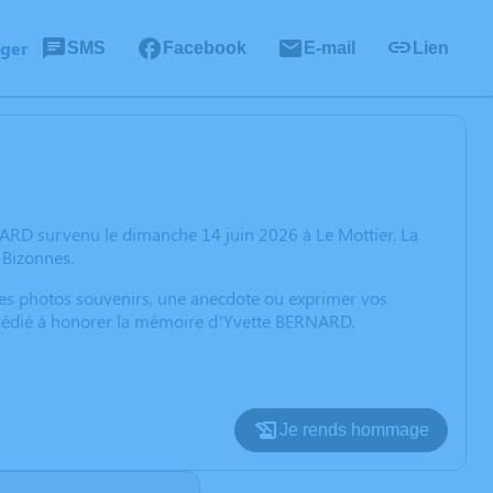
ager
SMS
Facebook
E-mail
Lien
ARD survenu le dimanche 14 juin 2026 à Le Mottier. La
 Bizonnes.
 des photos souvenirs, une anecdote ou exprimer vos
n dédié à honorer la mémoire d’Yvette BERNARD.
Je rends hommage