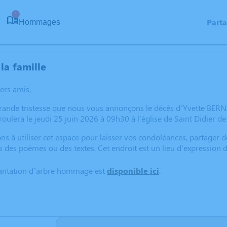
1
Part
Hommages
la famille
hers amis,
grande tristesse que nous vous annonçons le décès d’Yvette BERN
oulera le jeudi 25 juin 2026 à 09h30 à l'église de Saint Didier de
ns à utiliser cet espace pour laisser vos condoléances, partager
s des poèmes ou des textes. Cet endroit est un lieu d'expressio
lantation d’arbre hommage est
disponible ici
.