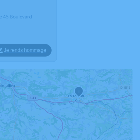
ne 45 Boulevard
Je rends hommage
1