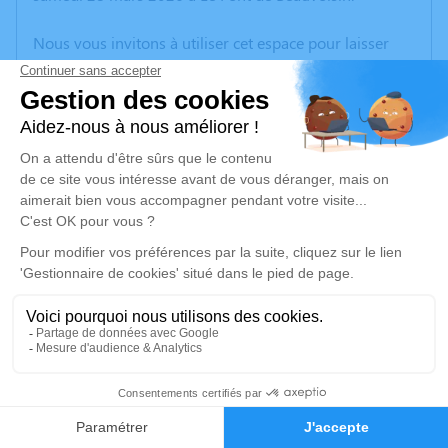
Nous vous invitons à utiliser cet espace pour laisser
vos condoléances, partager des photos souvenirs, une
anecdote ou exprimer vos pensées à travers des
poèmes ou des textes. Cet endroit est un lieu
d'expression dédié à honorer la mémoire d’Yvette
BERNACHOT.
Un service de plantation d’arbre hommage est
disponible ici
.
Je rends hommage
Cérémonie
jeudi 02 avril 2026 à 10h00
1
Eglise Notre Dame Rue de la Libération
38300 Bourgoin Jallieu
Faire-part
Hommages