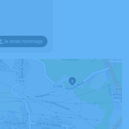
Je rends hommage
2