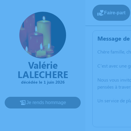
Faire-part
Message de 
Chère famille, c
Valérie
C’est avec une g
LALECHERE
Nous vous invito
décédée le 1 juin 2026
pensées à traver
Un service de p
Je rends hommage