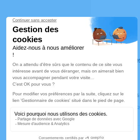
Déroulé de
Le mercred
Eglise Le B