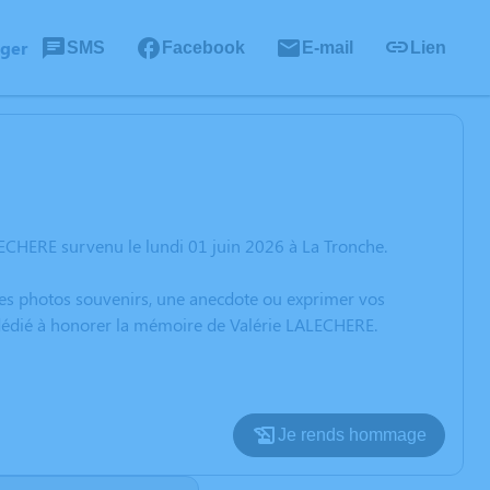
ager
SMS
Facebook
E-mail
Lien
ECHERE survenu le lundi 01 juin 2026 à La Tronche.
 des photos souvenirs, une anecdote ou exprimer vos
n dédié à honorer la mémoire de Valérie LALECHERE.
Je rends hommage