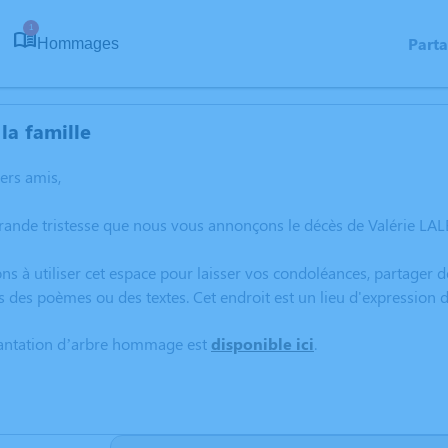
1
Part
Hommages
la famille
hers amis,
rande tristesse que nous vous annonçons le décès de Valérie LAL
ns à utiliser cet espace pour laisser vos condoléances, partager
s des poèmes ou des textes. Cet endroit est un lieu d'expressio
lantation d’arbre hommage est
disponible ici
.