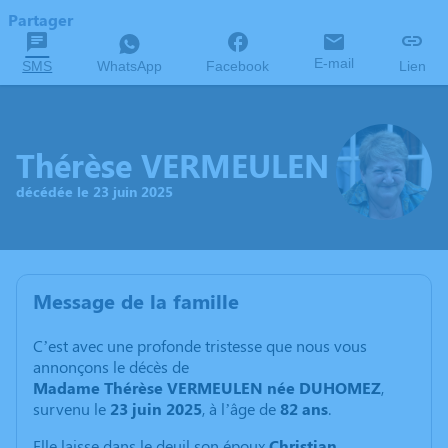
Partager
E-mail
SMS
WhatsApp
Facebook
Lien
Thérèse VERMEULEN
décédée le 23 juin 2025
Message de la famille
C’est avec une profonde tristesse que nous vous
annonçons le décès de
Madame Thérèse VERMEULEN née DUHOMEZ
,
survenu le
23 juin 2025
, à l’âge de
82 ans
.
Elle laisse dans le deuil son époux
Christian
,