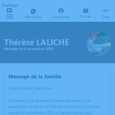
Partager
E-mail
SMS
WhatsApp
Facebook
Lien
Thérèse LALICHE
décédée le 4 novembre 2025
Message de la famille
Chère famille, chers amis,
C’est avec une grande tristesse que nous vous
annonçons le décès de Thérèse LALICHE survenu le
mardi 04 novembre 2025 à Tignieu-Jameyzieu.