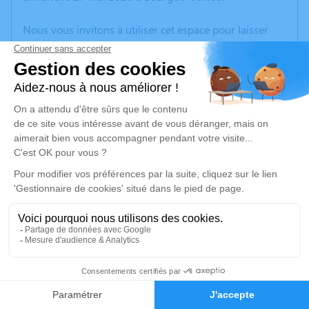
Nous vous invitons à utiliser cet espace pour laisser
vos condoléances, partager des photos souvenirs, une
anecdote ou exprimer vos pensées à travers des
poèmes ou des textes. Cet endroit est un lieu
d'expression dédié à honorer la mémoire de Thérèse
GENEVOIS.
Un service de plantation d’arbre hommage est
disponible ici
.
Je rends hommage
Cérémonie
mercredi 27 mai 2026 à 10h00
2
Eglise Saint André 62 Impasse du Presbytère
38090 Roche
Faire-part
Hommages