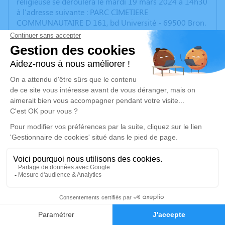
religieuse se déroulera le mardi 19 mars 2024 à 14h30
à l'adresse suivante : PARC CIMETIERE
COMMUNAUTAIRE D 161, bd Université - 69500 Bron.
Ni fleurs ni plaque à sa demande
Un service de plantation d’arbre hommage est
disponible ici
.
Je rends hommage
Cérémonie
mardi 19 mars 2024 à 14h30
PARC CIMETIERE COMMUNAUTAIRE D 161, bd
Université
69500 Bron
8
Je rends hommage
Faire-part
Hommages