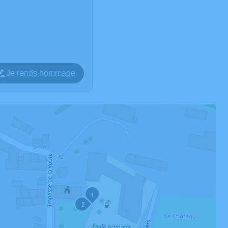
Je rends hommage
1
2