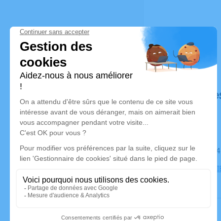
Déroulé de
Le mardi 2
Eglise de H