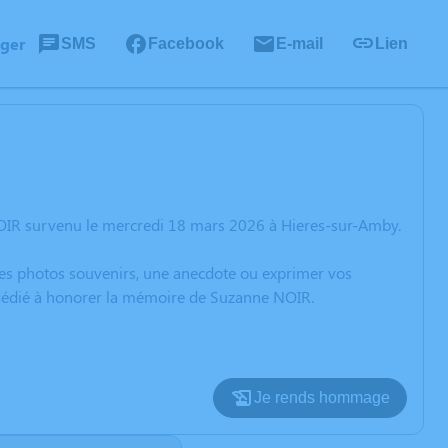
ager
SMS
Facebook
E-mail
Lien
OIR survenu le mercredi 18 mars 2026 à Hieres-sur-Amby.
 des photos souvenirs, une anecdote ou exprimer vos
n dédié à honorer la mémoire de Suzanne NOIR.
Je rends hommage