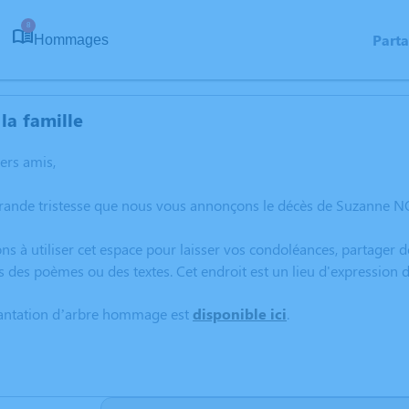
8
Part
Hommages
la famille
hers amis,
grande tristesse que nous vous annonçons le décès de Suzanne N
ns à utiliser cet espace pour laisser vos condoléances, partager
s des poèmes ou des textes. Cet endroit est un lieu d'expressio
lantation d’arbre hommage est
disponible ici
.