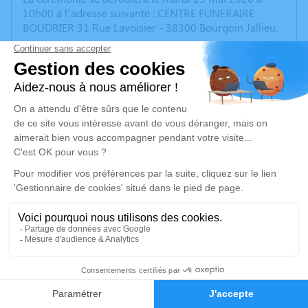
10h00 à l’adresse suivante : CENTRE FUNERAIRE
BOUDRIER 31 Rue Lavoisier - 38300 Bourgoin Jallieu.
Nous vous invitons à utiliser cet espace pour laisser
vos condoléances, partager des photos souvenirs, une
anecdote ou exprimer vos pensées à travers des
poèmes ou des textes. Cet endroit est un lieu
d'expression dédié à honorer la mémoire de Suzanne
GEORGES.
Après la cérémonie nous vous proposons un moment
convivial pour discuter, échanger et se restaurer.
La famille partira ensuite pour la crémation qui aura
lieu en début d après midi à Blyes (01).
SVP pas de fleurs
8
Je rends hommage
Faire-part
Hommages