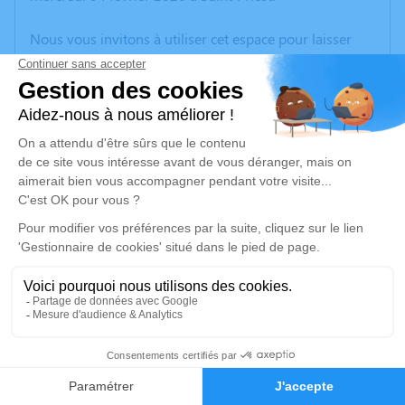
Nous vous invitons à utiliser cet espace pour laisser
vos condoléances, partager des photos souvenirs, une
anecdote ou exprimer vos pensées à travers des
poèmes ou des textes. Cet endroit est un lieu
d'expression dédié à honorer la mémoire de Suzanne
DUPIN.
Un service de plantation d’arbre hommage est
disponible ici
.
Je rends hommage
Cérémonie
vendredi 13 février 2026 à 10h00
2
Paroisse de l'Alliance Eglise Saint Laurent rue de
l'Eglise
Faire-part
Hommages
69720 Saint Laurent de Mure