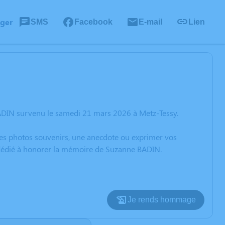
ager
SMS
Facebook
E-mail
Lien
ADIN survenu le samedi 21 mars 2026 à Metz-Tessy.
 des photos souvenirs, une anecdote ou exprimer vos
n dédié à honorer la mémoire de Suzanne BADIN.
Je rends hommage