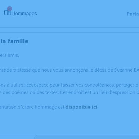
1
Part
Hommages
la famille
hers amis,
grande tristesse que nous vous annonçons le décès de Suzanne B
ns à utiliser cet espace pour laisser vos condoléances, partager
s des poèmes ou des textes. Cet endroit est un lieu d'expressio
lantation d’arbre hommage est
disponible ici
.