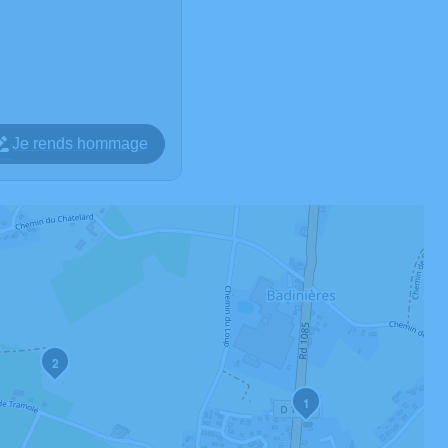
Je rends hommage
2
1