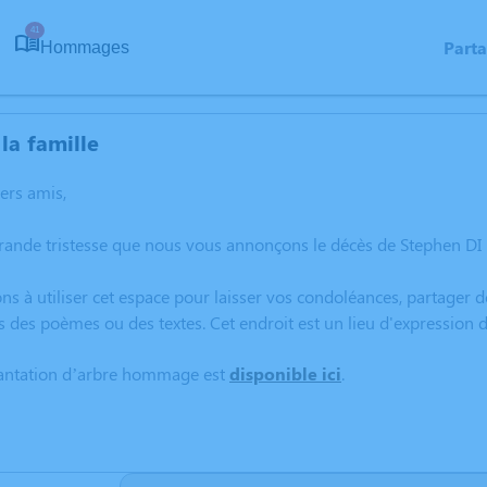
41
Part
Hommages
la famille
hers amis,
rande tristesse que nous vous annonçons le décès de Stephen DI 
ns à utiliser cet espace pour laisser vos condoléances, partager
s des poèmes ou des textes. Cet endroit est un lieu d'expressio
lantation d’arbre hommage est
disponible ici
.