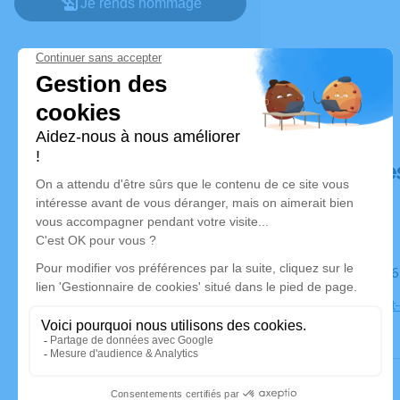
Je rends hommage
Déroulé de
Le mardi 1
Église Saint