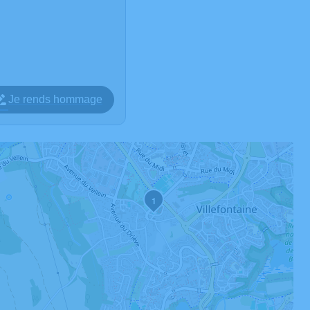
Je rends hommage
1