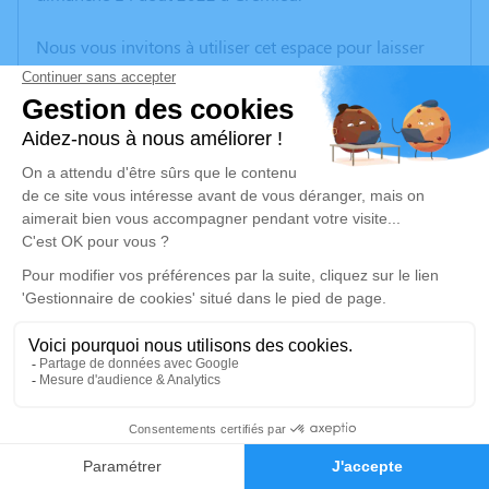
Nous vous invitons à utiliser cet espace pour laisser
vos condoléances, partager des photos souvenirs, une
anecdote ou exprimer vos pensées à travers des
poèmes ou des textes. Cet endroit est un lieu
d'expression dédié à honorer la mémoire de Simone
SEROUX.
Un service de plantation d’arbre hommage est
disponible ici
.
Je rends hommage
Cérémonie
mardi 23 août 2022 à 08h45
2
salle de cérémonie PCC BRON Avenue de
l'université
Faire-part
Hommages
69500 Bron