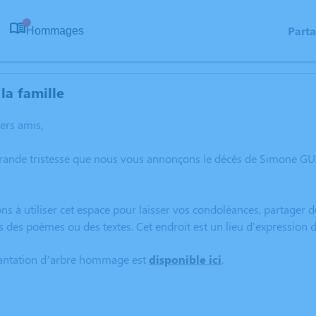
Part
Hommages
0
la famille
hers amis,
grande tristesse que nous vous annonçons le décès de Simone G
ns à utiliser cet espace pour laisser vos condoléances, partager
s des poèmes ou des textes. Cet endroit est un lieu d'expressi
lantation d’arbre hommage est
disponible ici
.