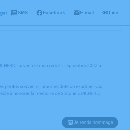
ager
SMS
Facebook
E-mail
Lien
UICHERD survenu le mercredi 21 septembre 2022 à
 des photos souvenirs, une anecdote ou exprimer vos
on dédié à honorer la mémoire de Simone GUICHERD.
Je rends hommage