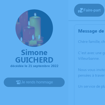
Faire-part
Message de 
Chère famille, c
Simone
C’est avec une 
GUICHERD
Villeurbanne.
décédée le 21 septembre 2022
Nous vous invito
pensées à traver
Je rends hommage
Un service de p