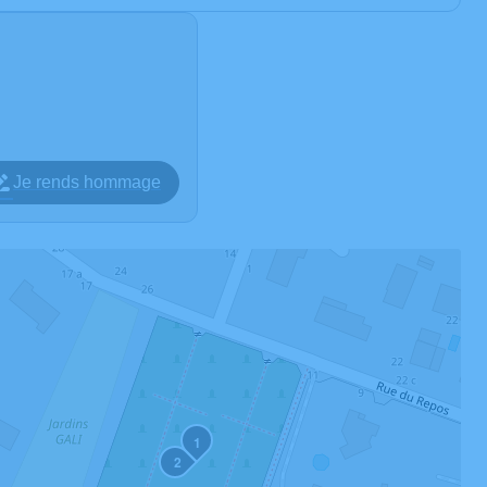
Je rends hommage
1
2