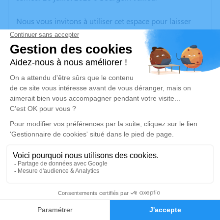
Nous vous invitons à utiliser cet espace pour laisser
vos condoléances, partager des photos souvenirs, une
anecdote ou exprimer vos pensées à travers des
poèmes ou des textes. Cet endroit est un lieu
d'expression dédié à honorer la mémoire de Serge
VUILLOT.
Un service de plantation d’arbre hommage est
disponible ici
.
Je rends hommage
Cérémonie
lundi 04 août 2025 à 09h30
1
Crématorium de BRON
69500 Bron
Faire-part
Hommages