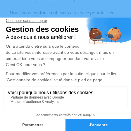
Nous vous invitons à utiliser cet espace pour laisser
vos condoléances, partager des photos souvenirs, une
anecdote ou exprimer vos pensées à travers des
poèmes ou des textes. Cet endroit est un lieu
d'expression dédié à honorer la mémoire de Serge
AMPRIMO.
Un service de plantation d’arbre hommage est
disponible ici
.
Je rends hommage
Cérémonie
mercredi 08 juillet 2026 à 09h00
7
CENTRE FUNERAIRE BOUDRIER 31 Rue Lavoisier
38300 Bourgoin Jallieu
Faire-part
Hommages