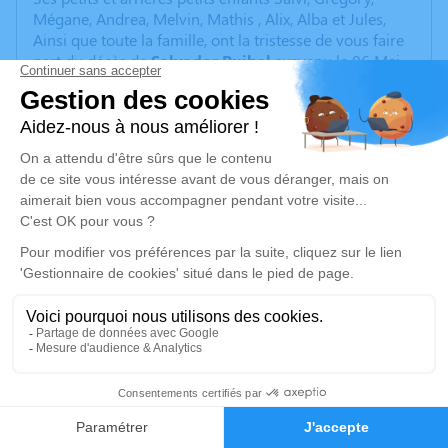
Mégane, Andrea, Melvin, Mathis , Alix, Alba et Jules,
Ainsi que toute la famille, ont la tristesse de vous faire
part du décès de
Salvador Ruibal
survenu le 06 Mai
2024.
La cérémonie se déroulera le
mercredi 15 mai 2024 à
14h
au centre funéraire boudrier de Bourgoin
Jallieu
suivie de la crémation à Bron à 16h30
Je rends hommage
Cérémonie
mercredi 15 mai 2024 à 14h00
CENTRE FUNERAIRE BOUDRIER 31 Rue Lavoisier
38300 Bourgoin Jallieu
5
Je rends hommage
Faire-part
Hommages