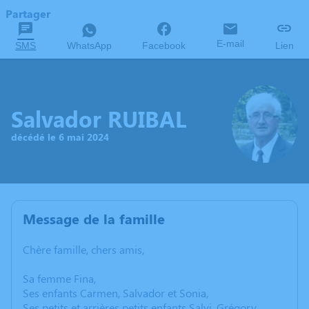
Partager
E-mail
SMS
WhatsApp
Facebook
Lien
Salvador RUIBAL
décédé le 6 mai 2024
Message de la famille
Chère famille, chers amis,
Sa femme Fina,
Ses enfants Carmen, Salvador et Sonia,
Ses petits et arrières petits enfants Salvi, Grégory,