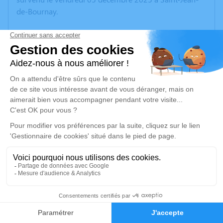
de-Bournay.
Nous vous invitons à utiliser cet espace pour laisser
vos condoléances, partager des photos souvenirs, une
anecdote ou exprimer vos pensées à travers des
poèmes ou des textes. Cet endroit est un lieu
d'expression dédié à honorer la mémoire de Rose
VINCENT-GENOD.
Un service de plantation d’arbre hommage est
disponible ici
.
Je rends hommage
Cérémonie
4
mardi 16 décembre 2025 à 10h15
Crématorium de CHAMBERY 86, square Louis
Faire-part
Hommages
Sève 73000 CHAMBERY