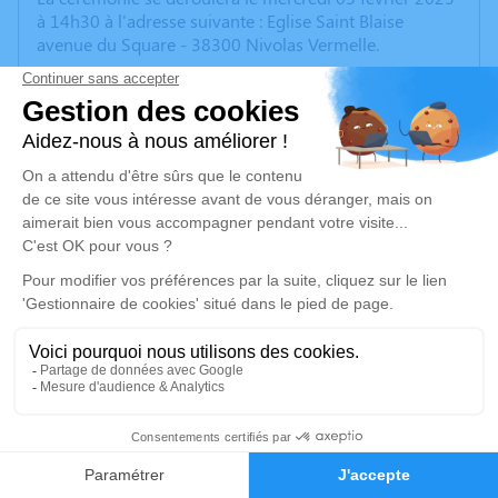
à 14h30 à l'adresse suivante : Eglise Saint Blaise
avenue du Square - 38300 Nivolas Vermelle.
Cet espace privé est destiné à recueillir vos
condoléances ou le souvenir d’un moment passé.
Un service de plantation d’arbre hommage est
disponible ici
.
Je rends hommage
Cérémonie
mercredi 05 février 2025 à 14h30
Eglise Saint Blaise avenue du Square
38300 Nivolas Vermelle
4
Je rends hommage
Faire-part
Hommages