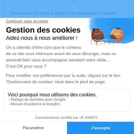
Nous vous invitons à utiliser cet espace pour laisser
vos condoléances, partager des photos souvenirs, une
anecdote ou exprimer vos pensées à travers des
poèmes ou des textes. Cet endroit est un lieu
d'expression dédié à honorer la mémoire de Roland
BRUNET.
Un service de plantation d’arbre hommage est
disponible ici
.
Je rends hommage
Cérémonie
mardi 24 juin 2025 à 11h00
3
crematorium de Bron
69500 Bron
Faire-part
Hommages