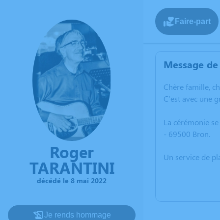
Faire-part
Message de 
C
hère famille, c
C'est avec une 
La cérémonie se
- 69500 Bron.
Roger
Un service de p
TARANTINI
décédé le 8 mai 2022
Je rends hommage